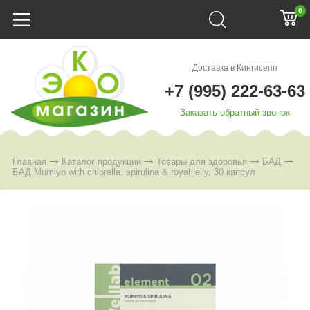
0
Доставка в Кингисепп
+7 (995) 222-63-63
Заказать обратный звонок
Главная
Каталог продукции
Товары для здоровья
БАД
БАД Mumiyo with chlorella, spirulina & royal jelly, 30 капсул