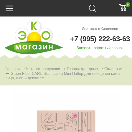
0
Доставка в Кингисепп
+7 (995) 222-63-63
Заказать обратный звонок
Главная
Каталог продукции
Товары для дома
Салфетки
Green Fiber CARE SET Laska Mini Набор для очищения кожи
лица, шеи и декольте